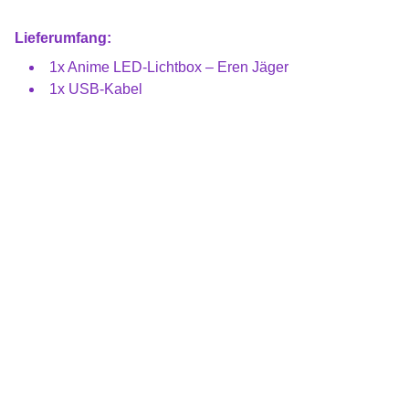
Lieferumfang:
1x Anime LED-Lichtbox – Eren Jäger
1x USB-Kabel
Entdecken Sie unsere modernen Anime LED 
Boxen.
SHOP MAIL
info@animeatelier.shop