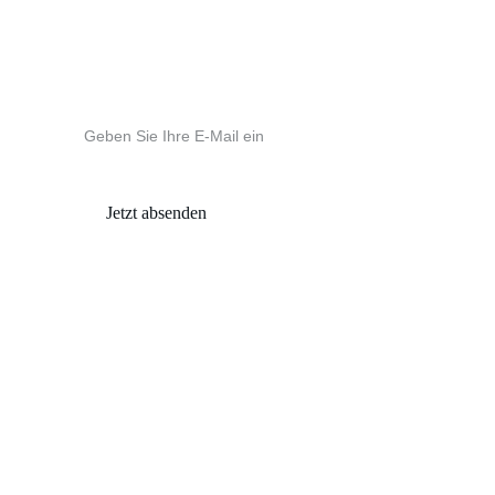
KONTAKT
Ihre E-Mail-Adresse eingeben
Jetzt absenden
2025. All rights reserved. ANIMEATELIER
Impressum
 -  
Datenschutzerklärung
 - 
Wiederrufsrecht
/Widerrufsformular
 -  
AGB
  - 
Versand 