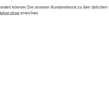
rden können Sie unseren Kundendienst zu den üblichen G
elier.shop
 erreichen
SHOP MAIL
info@animeatelier.shop
rrufsformular
 -  
AGB
  - 
Versand 