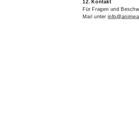
12. Kontakt
Für Fragen und Beschwe
Mail unter 
info@animeat
Entdecken Sie unsere modernen Anime LED 
Boxen.
2025. All rights reserved. ANIMEATELIER
Impressum
 -  
Datenschutzerklärung
 - 
Wiederrufsrecht
/Wide